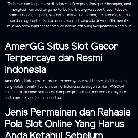
Terbesar
dan terpercaya di Indonesia. Dengan pilihan game beragam, kami
menghadirkan puluhan game terbaik di bidangnya seperti sportsbook,
sbobet, ubobet, E-sport, slot online, idnlive, live casino, mm tangkas, tembak
ikan dan togel online. Setiap permainan judi yang ada di AmerGG memiliki
keunikan tersendiri serta tampilan bervariatif yang menjadikannya semakin
seru.
AmerGG Situs Slot Gacor
Terpercaya dan Resmi
Indonesia
AmerGG
adalah agen slot online terpercaya dan slot terbesar di Indonesia
yang sudah memiliki lisensi resmi di Indonesia dan legalitas dari PAGCOR.
Kami memiliki game slot gacor gampang jackpot dan menyediakan layanan
customer service 24 jam nonstop.
Jenis Permainan dan Rahasia
Pola Slot Online Yang Harus
Anda Ketahui Sebelum