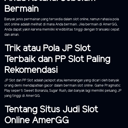
Bermain
Banyak jenis permainan yang tersedia dalam slot online, namun rahasia pola
slot online adalah melihat di mana Anda bermain. Jika bermain di AmerGG,
Anda dapat yakin karena memiliki kredibilitas tinggi dengan transaksi cepat
dan aman.
Trik atau Pola JP Slot
Terbaik dan PP Slot Paling
Rekomendasi
JP Slot dan PP Slot adalah jackpot atau kemenangan yang dicari oleh banyak
orang demi mendapatkan gacor dalam bermain slot online. Game Pragmatic
Play seperti Sweet Bonanza, Sugar Rush, dan banyak lagi memiliki peluang JP
yang tinggi di AmerGG.
Tentang Situs Judi Slot
Online AmerGG