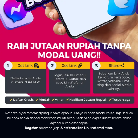
Referral system tidak dipungut biaya apapun. Hanya dengan modal online saja setelah
itu anda hanya tinggal mengecek keuntungan Anda yang dapat dilihat secara online
kapanpun dan dimanapun.
Register
sekarang juga
& referensikan Link referral Anda
.