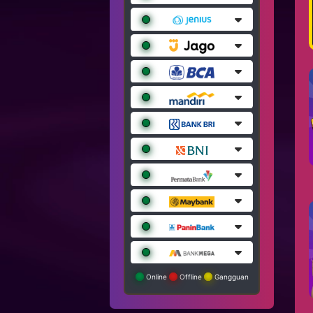
Online
Offline
Gangguan