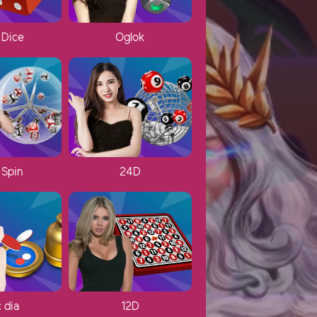
 Dice
Oglok
 Spin
24D
 dia
12D