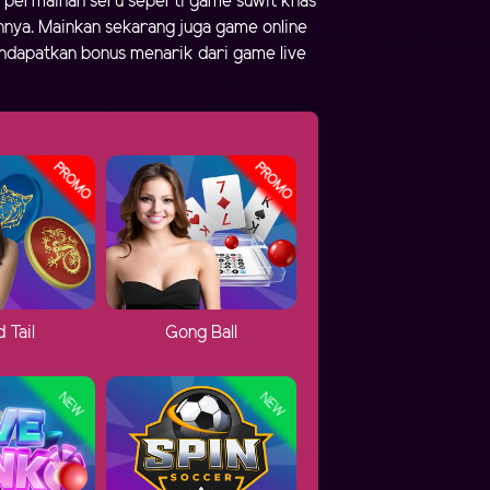
permainan seru seperti game suwit khas
nnya. Mainkan sekarang juga game online
ndapatkan bonus menarik dari game live
PROMO
PROMO
 Tail
Gong Ball
NEW
NEW