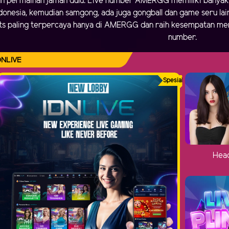
n permainan jaman dulu. Live number AMERGG memiliki banyak 
donesia, kemudian samgong, ada juga gongball dan game seru lai
its paling terpercaya hanya di AMERGG dan raih kesempatan me
number.
DNLIVE
Spesial
Head