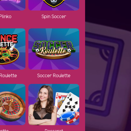
Plinko
Spin Soccer
Roulette
Soccer Roulette