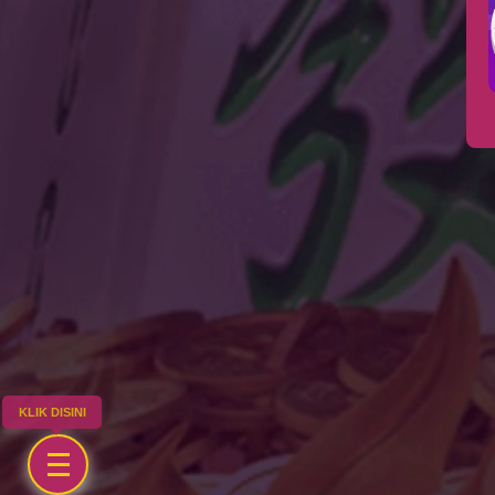
KLIK DISINI