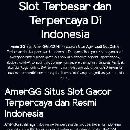
Slot Terbesar dan
Terpercaya Di
Indonesia
AmerGG
atau
AmerGG LOGIN
merupakan
Situs Agen Judi Slot Online
Terbesar
dan terpercaya di Indonesia. Dengan pilihan game beragam, kami
menghadirkan puluhan game terbaik di bidangnya seperti sportsbook,
sbobet, ubobet, E-sport, slot online, idnlive, live casino, mm tangkas, tembak
ikan dan togel online. Setiap permainan judi yang ada di AmerGG memiliki
keunikan tersendiri serta tampilan bervariatif yang menjadikannya semakin
seru.
AmerGG Situs Slot Gacor
Terpercaya dan Resmi
Indonesia
AmerGG
adalah agen slot online terpercaya dan slot terbesar di Indonesia
yang sudah memiliki lisensi resmi di Indonesia dan legalitas dari PAGCOR.