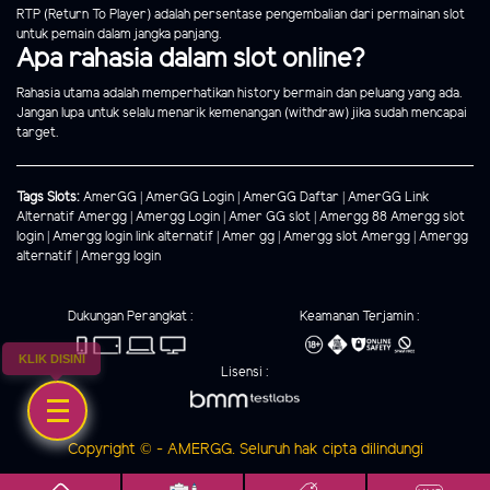
RTP (Return To Player) adalah persentase pengembalian dari permainan slot
untuk pemain dalam jangka panjang.
Apa rahasia dalam slot online?
Rahasia utama adalah memperhatikan history bermain dan peluang yang ada.
Jangan lupa untuk selalu menarik kemenangan (withdraw) jika sudah mencapai
target.
Tags Slots:
AmerGG
|
AmerGG Login
|
AmerGG Daftar
|
AmerGG Link
Alternatif
Amergg
|
Amergg Login
|
Amer GG slot
|
Amergg 88
Amergg slot
login
|
Amergg login link alternatif
|
Amer gg
|
Amergg slot
Amergg
|
Amergg
alternatif
|
Amergg login
Dukungan Perangkat :
Keamanan Terjamin :
KLIK DISINI
Lisensi :
Copyright © - AMERGG. Seluruh hak cipta dilindungi